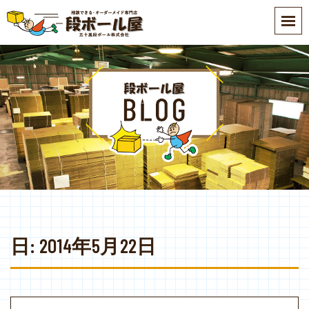
S
k
i
p
t
o
m
a
i
n
c
o
n
t
e
日:
2014年5月22日
n
t