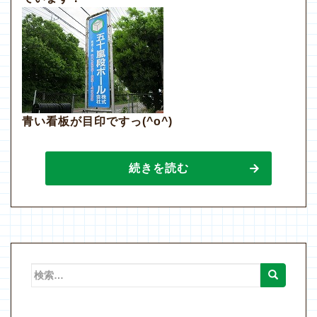
青い看板が目印ですっ(^o^)
続きを読む
検
索: