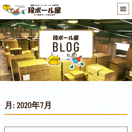
S
k
i
p
t
o
m
a
i
n
c
o
n
t
e
月:
2020年7月
n
t