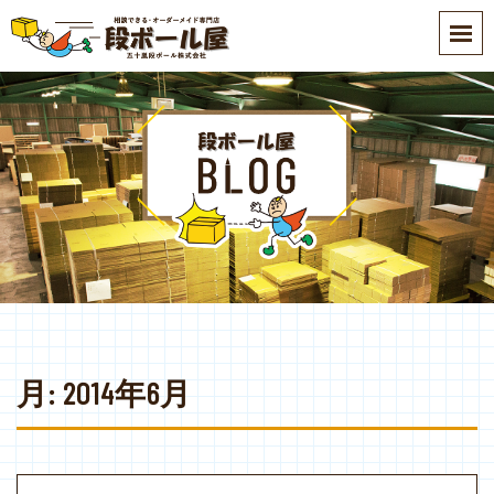
S
k
i
p
t
o
m
a
i
n
c
o
n
t
e
月:
2014年6月
n
t