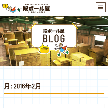
S
k
i
p
t
o
m
a
i
n
c
o
n
t
e
月:
2016年2月
n
t