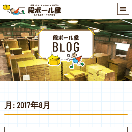
S
k
i
p
t
o
m
a
i
n
c
o
n
t
e
月:
2017年8月
n
t