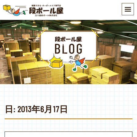
S
k
i
p
t
o
m
a
i
n
c
o
n
t
e
日:
2013年6月17日
n
t