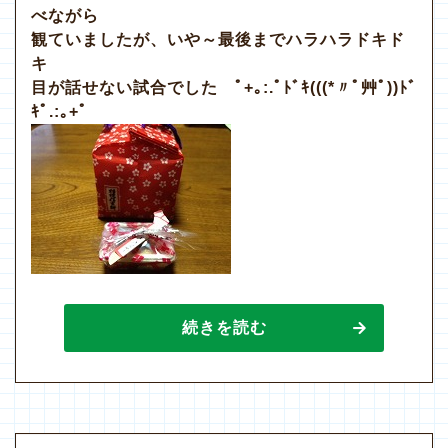
べながら
観ていましたが、いや～最後までハラハラドキド
キ
目が話せない試合でした ﾟ+｡:.ﾟﾄﾞｷ(((*〃ﾟ艸ﾟ))ﾄﾞ
ｷﾟ.:｡+ﾟ
続きを読む