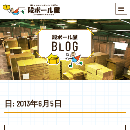
S
k
i
p
t
o
m
a
i
n
c
o
n
t
e
日:
2013年6月5日
n
t