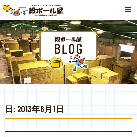
S
k
i
p
t
o
m
a
i
n
c
o
n
t
e
日:
2013年6月1日
n
t