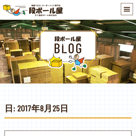
S
k
i
p
t
o
m
a
i
n
c
o
n
t
e
日:
2017年8月25日
n
t