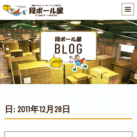
S
k
i
p
t
o
m
a
i
n
c
o
n
t
e
日:
2011年12月28日
n
t