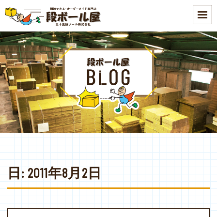
S
k
i
p
t
o
m
a
i
n
c
o
n
t
e
日:
2011年8月2日
n
t