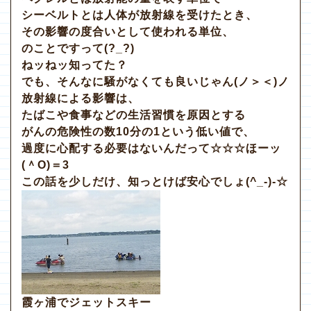
シーベルトとは人体が放射線を受けたとき、
その影響の度合いとして使われる単位、
のことですって(?_?)
ねッねッ知ってた？
でも、そんなに騒がなくても良いじゃん(ノ＞＜)ノ
放射線による影響は、
たばこや食事などの生活習慣を原因とする
がんの危険性の数10分の1という低い値で、
過度に心配する必要はないんだって☆☆☆ほーッ
(＾O)＝3
この話を少しだけ、知っとけば安心でしょ(^_-)-☆
霞ヶ浦でジェットスキー