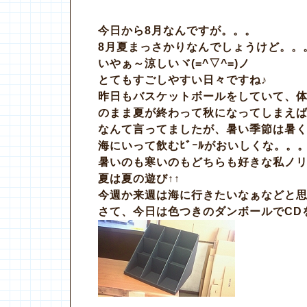
今日から8月なんですが。。。
8月夏まっさかりなんでしょうけど。。
いやぁ～涼しいヾ(=^▽^=)ノ
とてもすごしやすい日々ですね♪
昨日もバスケットボールをしていて、
のまま夏が終わって秋になってしまえ
なんて言ってましたが、暑い季節は暑
海にいって飲むﾋﾞｰﾙがおいしくな。。。
暑いのも寒いのもどちらも好きな私ノ
夏は夏の遊び↑↑
今週か来週は海に行きたいなぁなどと思っ
さて、今日は色つきのダンボールでCD