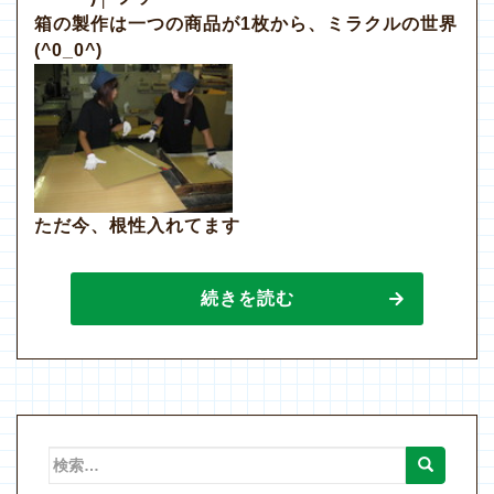
箱の製作は一つの商品が1枚から、ミラクルの世界
(^0_0^)
ただ今、根性入れてます
続きを読む
検
索: