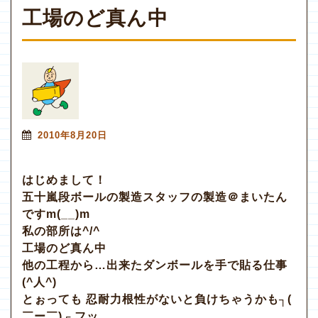
工場のど真ん中
2010年8月20日
はじめまして！
五十嵐段ボールの製造スタッフの製造＠まいたん
ですm(__)m
私の部所は^/^
工場のど真ん中
他の工程から…出来たダンボールを手で貼る仕事
(^人^)
とぉっても 忍耐力根性がないと負けちゃうかも┐(
￣ー￣)┌ フッ