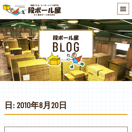
S
k
i
p
t
o
m
a
i
n
c
o
n
t
e
日:
2010年8月20日
n
t