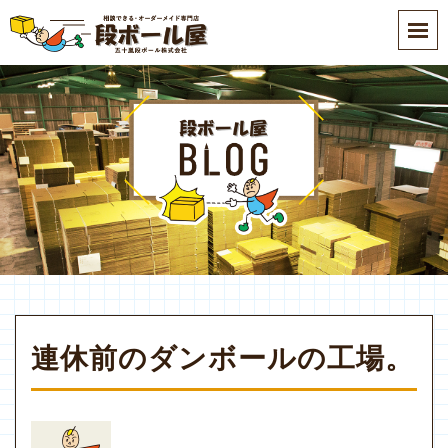
S
k
i
p
t
o
m
a
i
n
c
o
n
t
e
連休前のダンボールの工場。
n
t