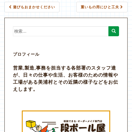
投
遊びもおまかせください
重いもの用にひと工夫
稿
ナ
検
索:
ビ
ゲ
プロフィール
ー
営業,製造,事務を担当する各部署のスタッフ達
シ
が、日々の仕事や生活、お客様のための情報や
ョ
工場がある美浦村とその近隣の様子などをお伝
えします。
ン