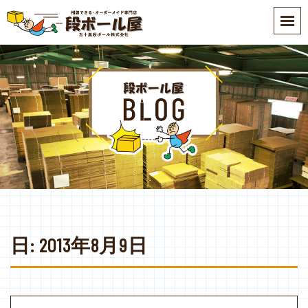
S
k
i
p
t
o
m
a
i
n
c
o
n
t
e
日:
2013年8月9日
n
t