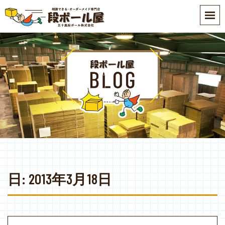
S
k
i
p
t
o
m
a
i
n
c
o
n
t
e
日:
2013年3月18日
n
t