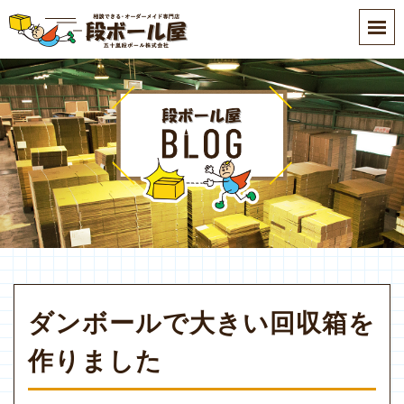
S
k
i
p
t
o
m
a
i
n
c
o
n
t
e
ダンボールで大きい回収箱を
n
作りました
t