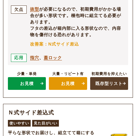
抜型
が必要になるので、初期費用がかかる場
欠点
合が多い形状です。梱包時に組立てる必要が
あります。
フタの差込が箱内部に入る形状なので、内容
物を傷付ける恐れがあります。
改善案：N式サイド差込
指穴
、
蓋ロック
応用
少量・単発
大量・リピート有
初期費用を抑えたい
お見積
お見積
既存型リスト
Ｎ式サイド差込式
使いやすい
見た目がいい
平らな形状でお届けし、組立てて箱にする