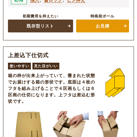
応用
初期費用を抑えたい
特殊段ボール
既存型リスト
お見積
上差込下仕切式
使いやすい
見た目がいい
箱の枠が出来上がっていて、畳まれた状態
でお届けする箱の形状です。底面は４枚の
フタを組み上げることで４区画もしくは６
区画の仕切になります。上フタは差込む形
状です。