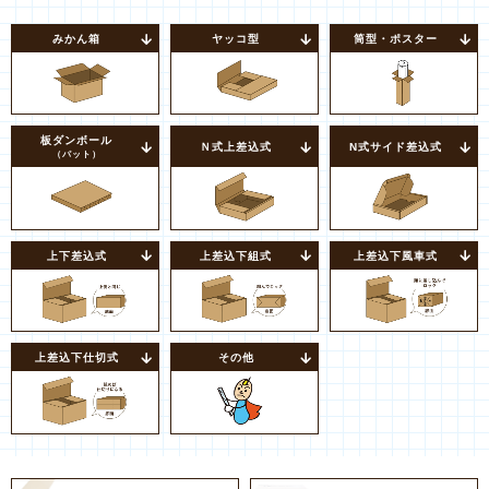
みかん箱
ヤッコ型
筒型・ポスター
板ダンボール
Ｎ式上差込式
N式サイド差込式
（パット）
上下差込式
上差込下組式
上差込下風車式
上差込下仕切式
その他