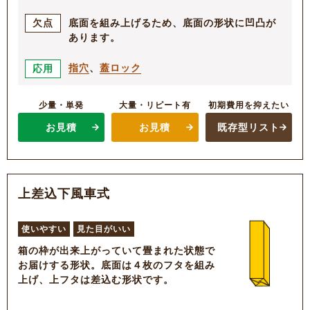
底面を組み上げるため、底面の形状に凹凸が
欠点
あります。
指穴
、
蓋ロック
応用
少量・単発
大量・リピート有
初期費用を抑えたい
お見積
お見積
既存型リスト
上差込下風車式
使いやすい
見た目がいい
箱の枠が出来上がっていて畳まれた状態で
お届けする形状。底面は４枚のフタを組み
上げ、上フタは差込む形状です。