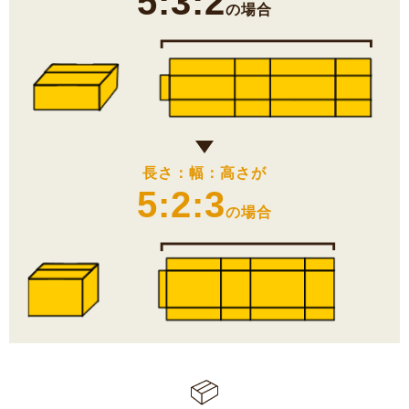
5:3:2
の場合
長さ：幅：高さが
5:2:3
の場合