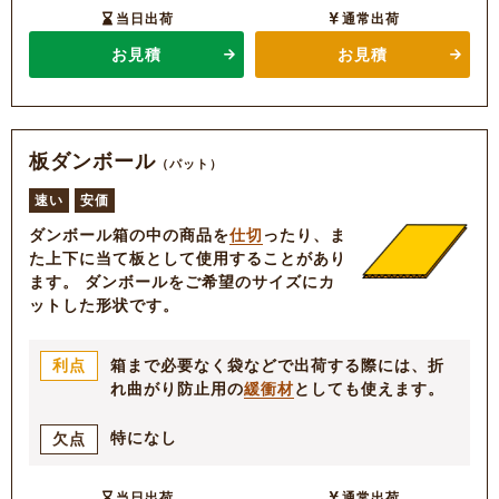
当日出荷
通常出荷
お見積
お見積
板ダンボール
（パット）
速い
安価
ダンボール箱の中の商品を
仕切
ったり、ま
た上下に当て板として使用することがあり
ます。 ダンボールをご希望のサイズにカ
ットした形状です。
箱まで必要なく袋などで出荷する際には、折
利点
れ曲がり防止用の
緩衝材
としても使えます。
特になし
欠点
当日出荷
通常出荷