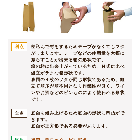
差込んで封をするためテープがなくてもフタ
利点
がしまります。テープなどの使用量を大幅に
減らすことが出来る箱の形状です。
箱の枠は出来上がっているため、Ｎ式に比べ
組立がラクな箱形状です。
底面の４枚のフタが同じ形状であるため、組
立て順序が順不同となり作業性が良く、ワイ
ンやお酒などのビンものによく使われる形状
です。
底面を組み上げるため底面の形状に凹凸がで
欠点
きます。
底面が正方形である必要があります。
指穴
、
蓋ロック
、
ビン抑え