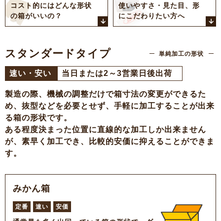
コスト的にはどんな形状
使いやすさ・見た目、
形
の
箱がいいの？
にこだわりたい方へ
スタンダードタイプ
単純加工の形状
速い・安い
当日または2～3営業日後出荷
製造の際、機械の調整だけで箱寸法の変更ができるた
め、抜型などを必要とせず、手軽に加工することが出来
る箱の形状です。
ある程度決まった位置に直線的な加工しか出来ません
が、素早く加工でき、比較的安価に抑えることができま
す。
みかん箱
定番
速い
安価