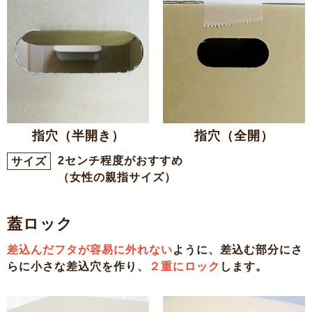
指穴（半開き）
指穴（全開）
2センチ程度がおすすめ
サイズ
（女性の親指サイズ）
蓋ロック
差込んだフタが容易に外れない
ように、差込む部分にさ
らに小さな差込穴を作り、
２重にロック
します。