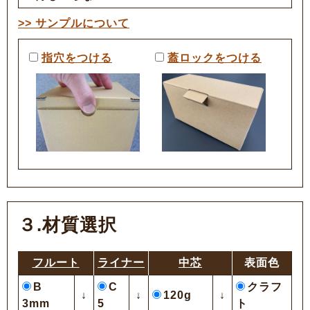
>> サンプルについて
指穴をつける
蓋ロックをつける
３.材質選択
フルート
ライナー
中芯
表面色
B
C
クラフ
↓
↓
120g
↓
3mm
5
ト