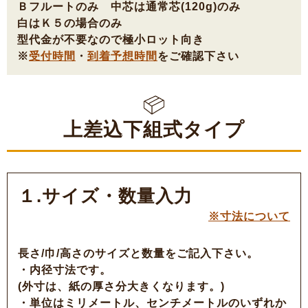
Ｂフルートのみ 中芯は通常芯(120g)のみ
白はＫ５の場合のみ
型代金が不要なので極小ロット向き
※
受付時間
・
到着予想時間
をご確認下さい
上差込下組式タイプ
１.サイズ・数量入力
※寸法について
長さ/巾/高さのサイズと数量をご記入下さい。
・内径寸法です。
(外寸は、紙の厚さ分大きくなります。)
・単位はミリメートル、センチメートルのいずれか