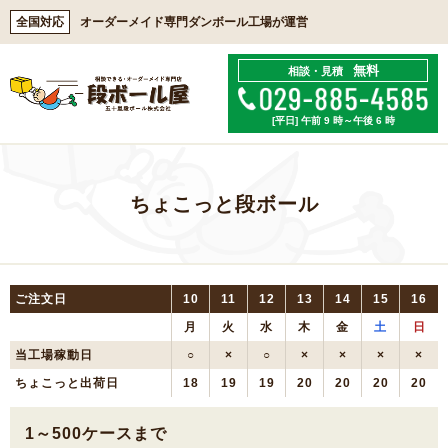
全国対応
オーダーメイド専門ダンボール工場が運営
無料
相談・見積
[平日] 午前 9 時～午後 6 時
ちょこっと段ボール
ご注文日
10
11
12
13
14
15
16
月
火
水
木
金
土
日
当工場稼動日
○
×
○
×
×
×
×
ちょこっと出荷日
18
19
19
20
20
20
20
1～500ケースまで