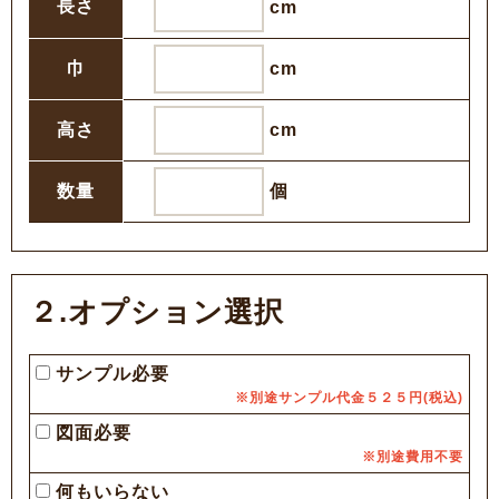
長さ
cm
巾
cm
高さ
cm
数量
個
２.オプション選択
サンプル必要
※別途サンプル代金５２５円(税込)
図面必要
※別途費用不要
何もいらない