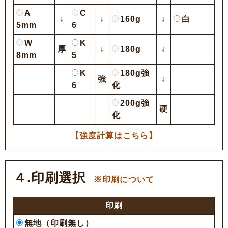
A
C
↓
↓
160g
↓
白
5mm
6
W
K
厚
↓
180g
↓
8mm
5
K
180g強
強
↓
6
化
200g強
硬
化
【強度計算はこちら】
４.印刷選択
※印刷について
印刷
無地（印刷無し）