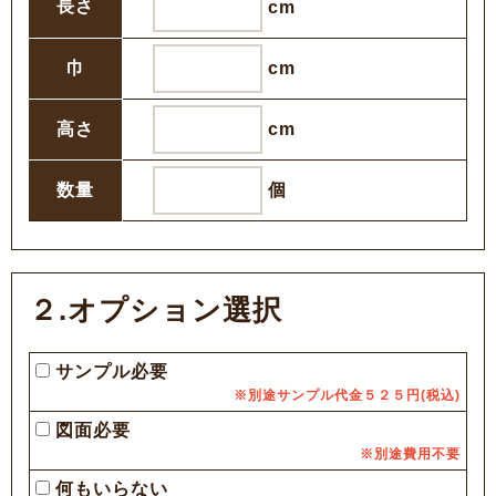
長さ
cm
巾
cm
高さ
cm
数量
個
２.オプション選択
サンプル必要
※別途サンプル代金５２５円(税込)
図面必要
※別途費用不要
何もいらない