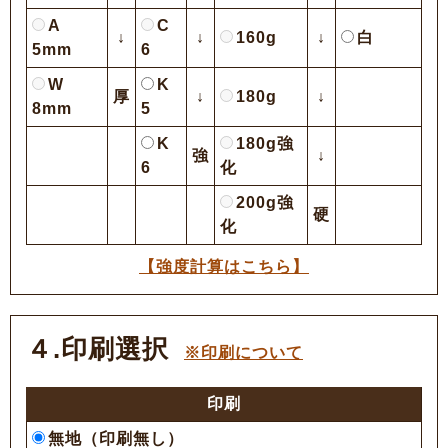
A
C
↓
↓
160g
↓
白
5mm
6
W
K
厚
↓
180g
↓
8mm
5
K
180g強
強
↓
6
化
200g強
硬
化
【強度計算はこちら】
４.印刷選択
※印刷について
印刷
無地（印刷無し）