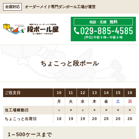
全国対応
オーダーメイド専門ダンボール工場が運営
無料
相談・見積
[平日] 午前 9 時～午後 6 時
ちょこっと段ボール
ご注文日
10
11
12
13
14
15
16
月
火
水
木
金
土
日
当工場稼動日
○
×
○
×
×
×
×
ちょこっと出荷日
18
19
19
20
20
20
20
1～500ケースまで