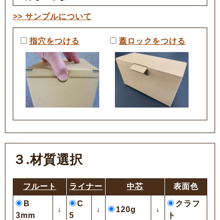
>> サンプルについて
指穴をつける
蓋ロックをつける
３.材質選択
フルート
ライナー
中芯
表面色
B
C
クラフ
↓
↓
120g
↓
3mm
5
ト