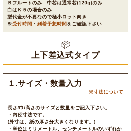
Ｂフルートのみ 中芯は通常芯(120g)のみ
白はＫ５の場合のみ
型代金が不要なので極小ロット向き
※
受付時間
・
到着予想時間
をご確認下さい
上下差込式タイプ
１.サイズ・数量入力
※寸法について
長さ/巾/高さのサイズと数量をご記入下さい。
・内径寸法です。
(外寸は、紙の厚さ分大きくなります。)
・単位はミリメートル、センチメートルのいずれか