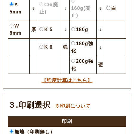
A
C6(廃
↓
↓
160g(廃
↓
白
5mm
止)
止)
W
厚
K 5
↓
180g
↓
8mm
180g強
K 6
強
↓
化
200g強
硬
化
【強度計算はこちら】
３.印刷選択
※印刷について
印刷
無地（印刷無し）