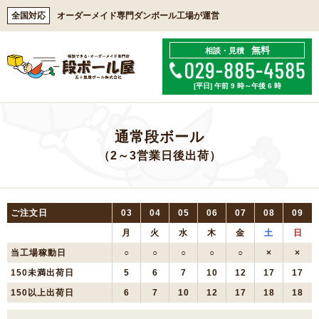
全国対応
オーダーメイド専門ダンボール工場が運営
無料
相談・見積
[平日] 午前 9 時～午後 6 時
通常段ボール
（2～3営業日後出荷）
ご注文日
03
04
05
06
07
08
09
月
火
水
木
金
土
日
当工場稼動日
○
○
○
○
○
×
×
150未満出荷日
5
6
7
10
12
17
17
150以上出荷日
6
7
10
12
17
18
18