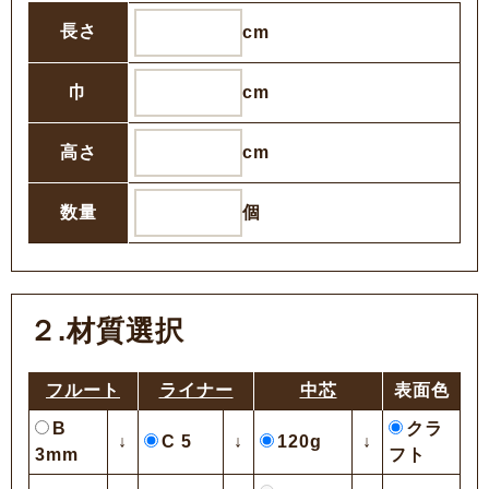
長さ
cm
巾
cm
高さ
cm
数量
個
２.材質選択
フルート
ライナー
中芯
表面色
B
クラ
↓
C 5
↓
120g
↓
3mm
フト