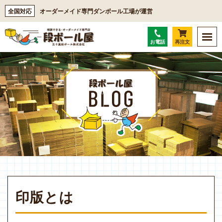
S
全国対応
オーダーメイド専門ダンボール工場が運営
k
i
p
お電話
再注文
t
o
m
a
i
n
c
o
n
t
e
n
印版とは
t