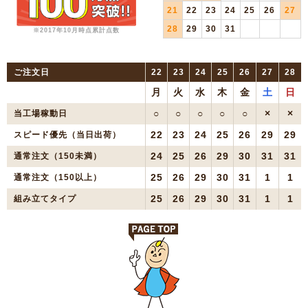
21
22
23
24
25
26
27
28
29
30
31
※2017年10月時点累計点数
ご注文日
22
23
24
25
26
27
28
月
火
水
木
金
土
日
○
○
○
○
○
×
×
当工場稼動日
22
23
24
25
26
29
29
スピード優先（当日出荷）
24
25
26
29
30
31
31
通常注文（150未満）
25
26
29
30
31
1
1
通常注文（150以上）
25
26
29
30
31
1
1
組み立てタイプ