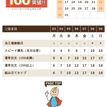
16
17
18
19
20
21
22
23
24
25
26
27
28
29
※2017年10月時点累計点数
30
31
ご注文日
03
04
05
06
07
08
09
月
火
水
木
金
土
日
○
○
○
○
○
×
×
当工場稼動日
3
4
5
6
7
10
10
スピード優先（当日出荷）
5
6
7
10
12
17
17
通常注文（150未満）
6
7
10
12
17
18
18
通常注文（150以上）
6
7
10
12
17
18
18
組み立てタイプ