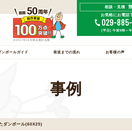
相談・見積
お気軽にお電話
029-885
[平日] 午前9時～
※2017年10月時点累計点数
ダンボールガイド
発送までの流れ
お客様の声
事例
ダンボール(60X25)