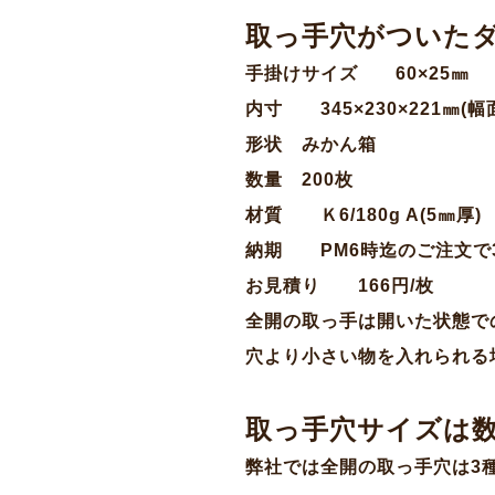
取っ手穴がついた
手掛けサイズ 60×25㎜
内寸 345×230×221㎜(
形状 みかん箱
数量 200枚
材質 Ｋ6/180g A(5㎜厚
納期 PM6時迄のご注文で
お見積り 166円/枚
全開の取っ手は開いた状態で
穴より小さい物を入れられる
取っ手穴サイズは
弊社では全開の取っ手穴は
3