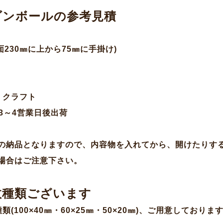
ダンボールの参考見積
幅面230㎜に上から75㎜に手掛け)
) クラフト
3～4営業日後出荷
の納品となりますので、内容物を入れてから、開けたりす
場合はご注意下さい。
数種類ございます
種類
(100
×
40
㎜・
60
×
25
㎜・
50
×
20
㎜
)
、ご用意しておりま