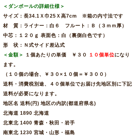
＜ダンボールの詳細仕様＞
サイズ：長34.1Ｘ巾25Ｘ高7cm ※箱の内寸法です
材 質：ライナー：白６ フルート：Ｂ（３ｍｍ厚）
中芯：１２０ｇ 表面色：白（裏側白色です）
形 状：Ｎ式サイド差込式
＜金額＞
１個あたりの単価 ￥３０
１０個単位
になり
ます。
（１０個の場合、￥３０×１０個＝￥３００）
送料・消費税別途、４０個単位でお届け先地区別に下記
送料が必要になります。
地区名 送料(円) 地区の内訳(都道府県名)
北海道 1890 北海道
北東北 1400 青森・秋田・岩手
南東北 1230 宮城・山形・福島