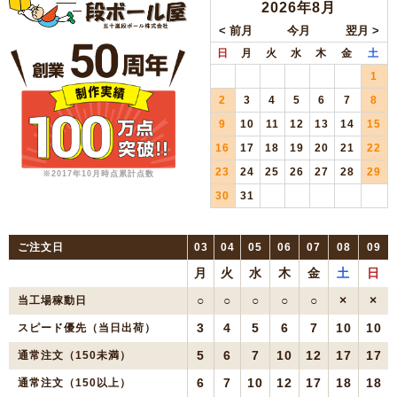
2026年8月
日
月
火
水
木
金
土
1
2
3
4
5
6
7
8
9
10
11
12
13
14
15
16
17
18
19
20
21
22
23
24
25
26
27
28
29
※2017年10月時点累計点数
30
31
ご注文日
03
04
05
06
07
08
09
月
火
水
木
金
土
日
○
○
○
○
○
×
×
当工場稼動日
3
4
5
6
7
10
10
スピード優先（当日出荷）
5
6
7
10
12
17
17
通常注文（150未満）
6
7
10
12
17
18
18
通常注文（150以上）