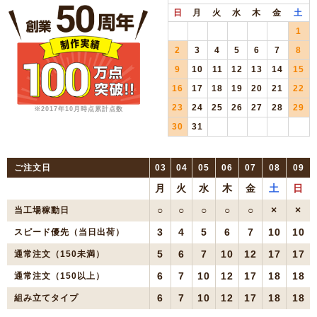
日
月
火
水
木
金
土
1
2
3
4
5
6
7
8
9
10
11
12
13
14
15
16
17
18
19
20
21
22
23
24
25
26
27
28
29
※2017年10月時点累計点数
30
31
ご注文日
03
04
05
06
07
08
09
月
火
水
木
金
土
日
○
○
○
○
○
×
×
当工場稼動日
3
4
5
6
7
10
10
スピード優先（当日出荷）
5
6
7
10
12
17
17
通常注文（150未満）
6
7
10
12
17
18
18
通常注文（150以上）
6
7
10
12
17
18
18
組み立てタイプ