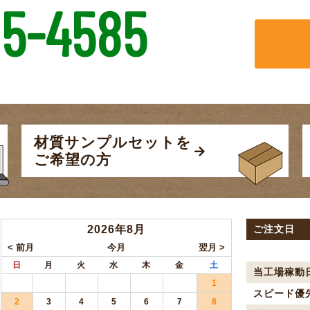
5-4585
材質サンプルセットを
ご希望の方
2026年8月
ご注文日
日
月
火
水
木
金
土
当工場稼動
1
スピード優
2
3
4
5
6
7
8