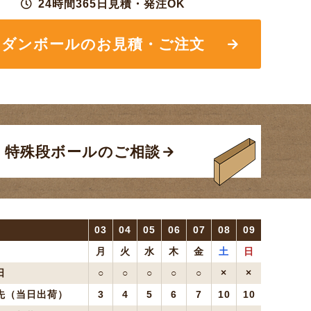
24時間365日見積・発注OK
ダンボールの
お見積・ご注文
特殊段ボールのご相談
03
04
05
06
07
08
09
月
火
水
木
金
土
日
日
○
○
○
○
○
×
×
先（当日出荷）
3
4
5
6
7
10
10