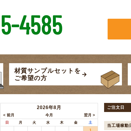
5-4585
材質サンプルセットを
ご希望の方
2026年8月
ご注文日
日
月
火
水
木
金
土
当工場稼動
1