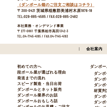
（ダンボール箱のご注文ご相談はコチラ）
300-0421
1876-18
〒
茨城県稲敷郡美浦村木原
TEL:029-885-4585 / FAX:029-885-2482
本社業務・オンデマンド事業
277-0861
1342-3
〒
千葉県柏市高田
TEL:04-7145-4185 / FAX:04-7145-4193
会社案内
初めての方へ
ダンボー
段ボール屋が選ばれる理由
ダンボ
発送までの流れ
ダンボ
スピード製造・当日出荷
ダンボ
ダンボールとネット販売
材質判
ダンボール業界のお話
ダンボ
ダンボールおもしろ話
ダンボ
ダンボールのお見積・ご注文