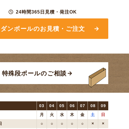
24時間365日見積・発注OK
ダンボールの
お見積・ご注文
特殊段ボールのご相談
03
04
05
06
07
08
09
月
火
水
木
金
土
日
日
○
○
○
○
○
×
×