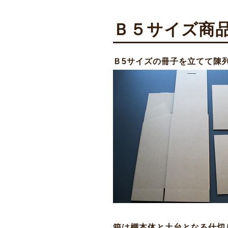
Ｂ５サイズ商
Ｂ5サイズの冊子を立てて陳
箱は棚本体と土台となる仕切