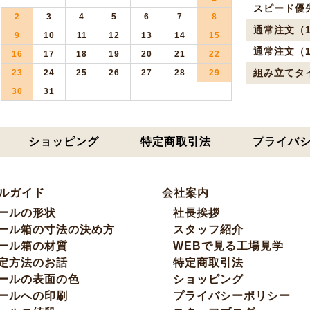
スピード優
2
3
4
5
6
7
8
通常注文（1
9
10
11
12
13
14
15
通常注文（1
16
17
18
19
20
21
22
組み立てタ
23
24
25
26
27
28
29
30
31
ショッピング
特定商取引法
プライバ
ルガイド
会社案内
ールの形状
社長挨拶
ール箱の寸法の決め方
スタッフ紹介
ール箱の材質
WEBで見る工場見学
定方法のお話
特定商取引法
ールの表面の色
ショッピング
ールへの印刷
プライバシーポリシー