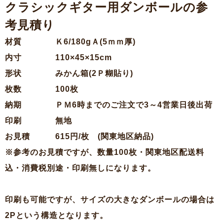
クラシックギター用ダンボールの参
考見積り
材質 Ｋ6/180gＡ(5ｍｍ厚)
内寸 110×45×15cm
形状 みかん箱(2Ｐ糊貼り)
枚数 100枚
納期 ＰＭ6時までのご注文で3～4営業日後出荷
印刷 無地
お見積 615円/枚 (関東地区納品)
※参考のお見積ですが、数量100枚・関東地区配送料
込・消費税別途・印刷無しになります。
印刷も可能ですが、サイズの大きなダンボールの場合は
2Pという構造となります。