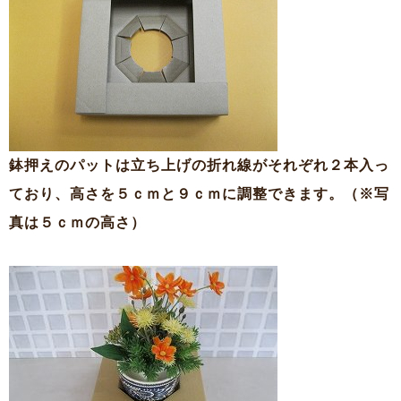
鉢押えのパットは立ち上げの折れ線がそれぞれ２本入っ
ており、高さを５ｃｍと９ｃｍに調整できます。（※写
真は５ｃｍの高さ）