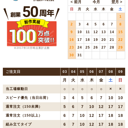
日
月
火
水
木
金
土
1
2
3
4
5
6
7
8
9
10
11
12
13
14
15
16
17
18
19
20
21
22
23
24
25
26
27
28
29
※2017年10月時点累計点数
30
31
ご注文日
03
04
05
06
07
08
09
月
火
水
木
金
土
日
○
○
○
○
○
×
×
当工場稼動日
3
4
5
6
7
10
10
スピード優先（当日出荷）
5
6
7
10
12
17
17
通常注文（150未満）
6
7
10
12
17
18
18
通常注文（150以上）
6
7
10
12
17
18
18
組み立てタイプ