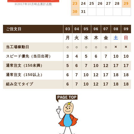
23
24
25
26
27
28
29
※2017年10月時点累計点数
30
31
ご注文日
03
04
05
06
07
08
09
月
火
水
木
金
土
日
○
○
○
○
○
×
×
当工場稼動日
3
4
5
6
7
10
10
スピード優先（当日出荷）
5
6
7
10
12
17
17
通常注文（150未満）
6
7
10
12
17
18
18
通常注文（150以上）
6
7
10
12
17
18
18
組み立てタイプ