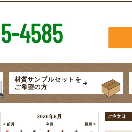
5-4585
材質サンプルセットを
ご希望の方
2026年8月
ご注文日
日
月
火
水
木
金
土