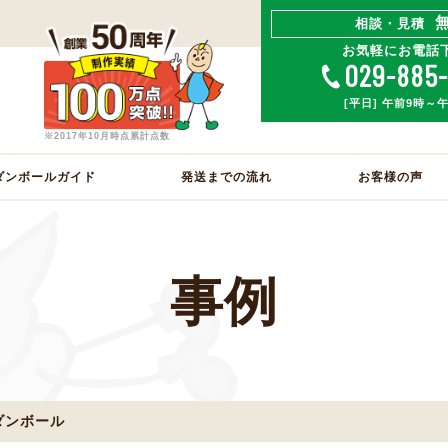
相談・見積
お気軽にお電話
029-885
[平日] 午前9時～
※2017年10月時点累計点数
ダンボールガイド
発送までの流れ
お客様の声
事例
ダンボール