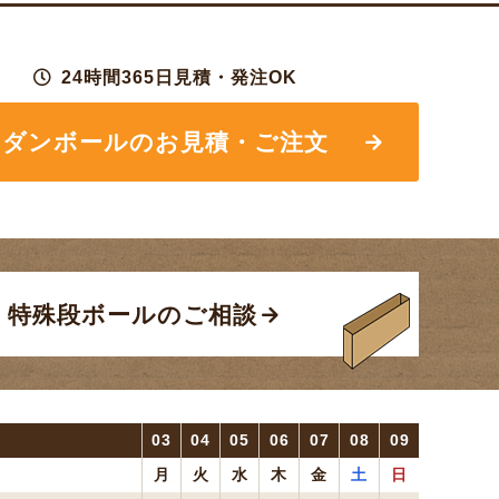
24時間365日見積・発注OK
ダンボールの
お見積・ご注文
特殊段ボールのご相談
03
04
05
06
07
08
09
月
火
水
木
金
土
日