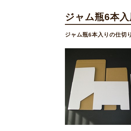
ジャム瓶6本
ジャム瓶6本入りの仕切