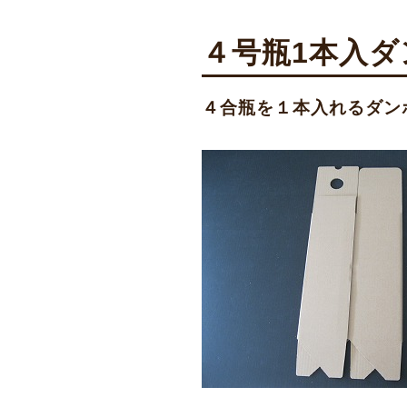
４号瓶1本入
４合瓶を１本入れるダン