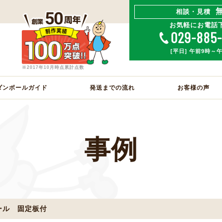
相談・見積
お気軽にお電話
029-885
[平日] 午前9時～
※2017年10月時点累計点数
ダンボールガイド
発送までの流れ
お客様の声
事例
ール 固定板付