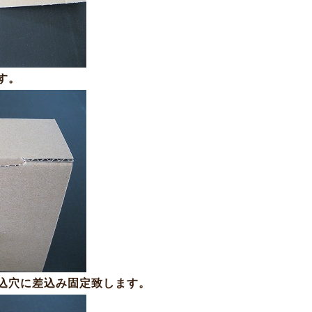
す。
込穴に差込み固定致します。