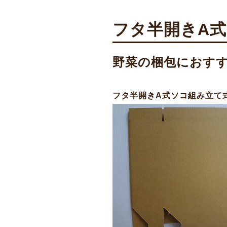
フタ半開きA
野菜の梱包におす
フタ半開きA式ソコ組み立て