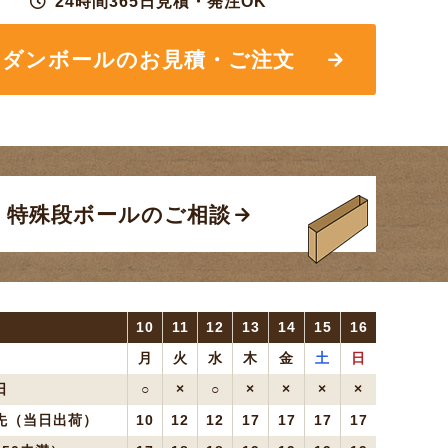
24時間365日見積・発注OK
ダンボールの
お見積・ご注文
特殊段ボールのご相談
10
11
12
13
14
15
16
月
火
水
木
金
土
日
日
○
×
○
×
×
×
×
先（当日出荷）
10
12
12
17
17
17
17