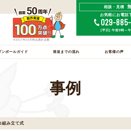
相談・見積
お気軽にお電話
029-885
[平日] 午前9時～
※2017年10月時点累計点数
ダンボールガイド
発送までの流れ
お客様の声
事例
コ組み立て式