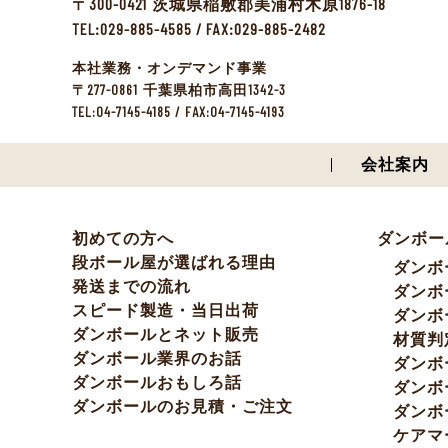
300-0421
1876-18
〒
茨城県稲敷郡美浦村木原
TEL:029-885-4585 / FAX:029-885-2482
本社業務・オンデマンド事業
277-0861
1342-3
〒
千葉県柏市高田
TEL:04-7145-4185 / FAX:04-7145-4193
会社案内
初めての方へ
ダンボー
段ボール屋が選ばれる理由
ダンボ
発送までの流れ
ダンボ
スピード製造・当日出荷
ダンボ
ダンボールとネット販売
材質判
ダンボール業界のお話
ダンボ
ダンボールおもしろ話
ダンボ
ダンボールのお見積・ご注文
ダンボ
ケアマ