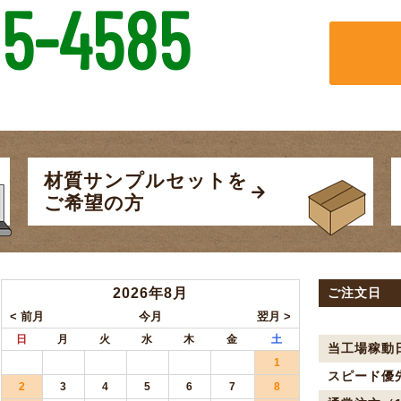
5-4585
材質サンプルセットを
ご希望の方
2026年8月
ご注文日
日
月
火
水
木
金
土
当工場稼動
1
スピード優
2
3
4
5
6
7
8