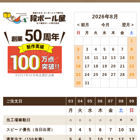
2026年8月
日
月
火
水
木
金
土
1
2
3
4
5
6
7
8
9
10
11
12
13
14
15
16
17
18
19
20
21
22
23
24
25
26
27
28
29
※2017年10月時点累計点数
30
31
ご注文日
03
04
05
06
07
08
09
月
火
水
木
金
土
日
○
○
○
○
○
×
×
当工場稼動日
3
4
5
6
7
10
10
スピード優先（当日出荷）
5
6
7
10
12
17
17
通常注文（150未満）