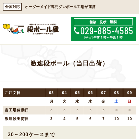
全国対応
オーダーメイド専門ダンボール工場が運営
無料
相談・見積
[平日] 午前 9 時～午後 6 時
激速段ボール（当日出荷）
ご注文日
03
04
05
06
07
08
09
月
火
水
木
金
土
日
当工場稼動日
○
○
○
○
○
×
×
激速段出荷日
3
4
5
6
7
10
10
30～200ケースまで