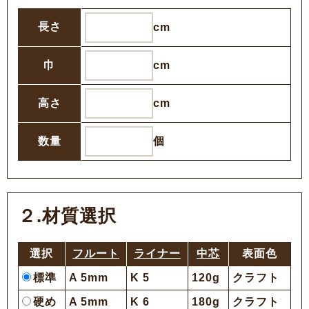
長さ
cm
巾
cm
高さ
cm
数量
個
２.材質選択
選択
フルート
ライナー
中芯
表面色
標準
A 5mm
K 5
120g
クラフト
硬め
A 5mm
K 6
180g
クラフト